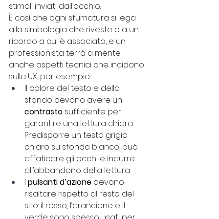
stimoli inviati dall’occhio. 
È così che ogni sfumatura si lega 
alla simbologia che riveste o a un 
ricordo a cui è associata, e un 
professionista terrà a mente 
anche aspetti tecnici che incidono 
sulla UX, per esempio:
Il colore del testo e dello 
sfondo devono avere un 
contrasto
 sufficiente per 
garantire una lettura chiara. 
Predisporre un testo grigio 
chiaro su sfondo bianco, può 
affaticare gli occhi e indurre 
all’abbandono della lettura. 
I 
pulsanti d’azione 
devono 
risaltare rispetto al resto del 
sito: il rosso, l’arancione e il 
verde sono spesso usati per 