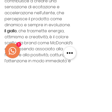
contribuisce a creare una 
sensazione di eccitazione e 
accelerazione nell’utente, che 
percepisce il prodotto come 
dinamico e sempre in evoluzione. 
Il giallo
, che trasmette energia, 
ottimismo e creatività, è il colore 
scelto da brand come McDonald’s 
1
e Ikea. Essendo associato alla 
felicità e alla positività, cattura 
l’attenzione in modo immediato e 
risulta particolarmente efficace in 
campagne promozionali e offerte 
speciali
L’importanza del colore nella 
creazione dell’identità di un brand 
riguarda poi anche la coerenza 
con cui il colore è applicato in tutti 
gli aspetti della comunicazione 