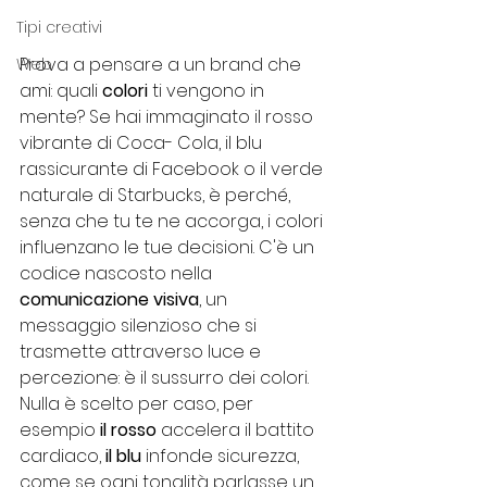
Tipi creativi
Prova a pensare a un brand che 
Web
ami: quali 
colori
 ti vengono in 
mente? Se hai immaginato il rosso 
vibrante di Coca- Cola, il blu 
rassicurante di Facebook o il verde 
naturale di Starbucks, è perché, 
senza che tu te ne accorga, i colori 
influenzano le tue decisioni. C'è un 
codice nascosto nella 
comunicazione visiva
, un 
messaggio silenzioso che si 
trasmette attraverso luce e 
percezione: è il sussurro dei colori.
Nulla è scelto per caso, per 
esempio 
il rosso 
accelera il battito 
cardiaco, 
il blu
 infonde sicurezza, 
come se ogni tonalità parlasse un 